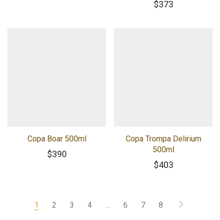
$
373
Copa Boar 500ml
Copa Trompa Delirium
500ml
$
390
$
403
1
2
3
4
…
6
7
8