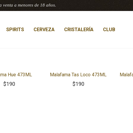
a venta a menores de 18 años.
SPIRITS
CERVEZA
CRISTALERÍA
CLUB
ama Hue 473ML
Malafama Tas Loco 473ML
Malaf
$
190
$
190