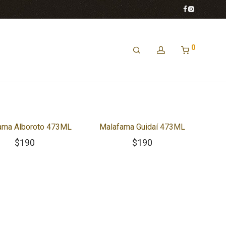
0
ama Alboroto 473ML
Malafama Guidaí 473ML
$
190
$
190