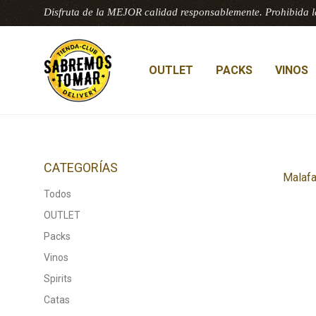
Disfruta de la MEJOR calidad responsablemente. Prohibida l
OUTLET
PACKS
VINOS
CATEGORÍAS
Malaf
Todos
OUTLET
Packs
Vinos
Spirits
Catas