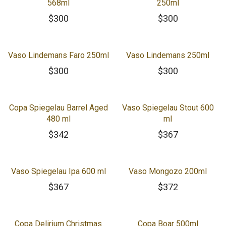
568ml
250ml
$
300
$
300
Vaso Lindemans Faro 250ml
Vaso Lindemans 250ml
$
300
$
300
Copa Spiegelau Barrel Aged
Vaso Spiegelau Stout 600
480 ml
ml
$
342
$
367
Vaso Spiegelau Ipa 600 ml
Vaso Mongozo 200ml
$
367
$
372
Copa Delirium Christmas
Copa Boar 500ml