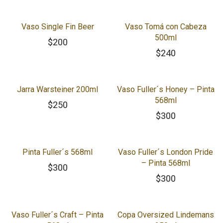
Vaso Single Fin Beer
Vaso Tomá con Cabeza
500ml
$
200
$
240
Jarra Warsteiner 200ml
Vaso Fuller´s Honey – Pinta
568ml
$
250
$
300
Pinta Fuller´s 568ml
Vaso Fuller´s London Pride
– Pinta 568ml
$
300
$
300
Vaso Fuller´s Craft – Pinta
Copa Oversized Lindemans