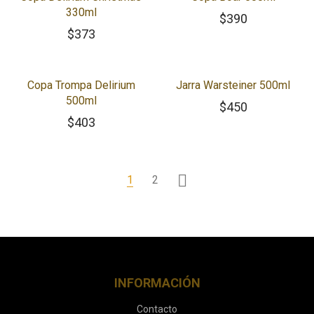
330ml
$
390
$
373
Copa Trompa Delirium
Jarra Warsteiner 500ml
500ml
$
450
$
403
1
2
INFORMACIÓN
Contacto