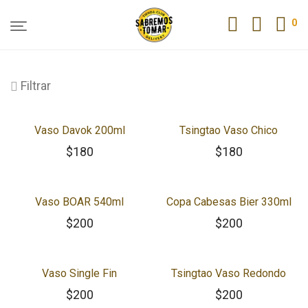
0
Filtrar
Vaso Davok 200ml
Tsingtao Vaso Chico
$
180
$
180
Vaso BOAR 540ml
Copa Cabesas Bier 330ml
$
200
$
200
Vaso Single Fin
Tsingtao Vaso Redondo
$
200
$
200