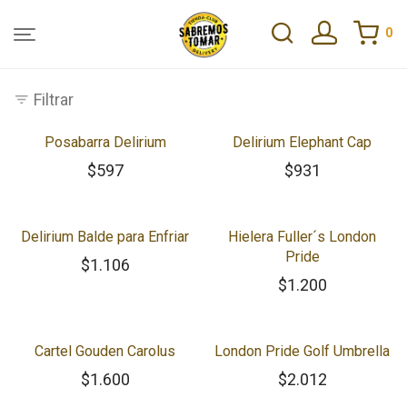
0
Filtrar
Posabarra Delirium
Delirium Elephant Cap
$
597
$
931
Delirium Balde para Enfriar
Hielera Fuller´s London
Pride
$
1.106
$
1.200
Cartel Gouden Carolus
London Pride Golf Umbrella
$
1.600
$
2.012