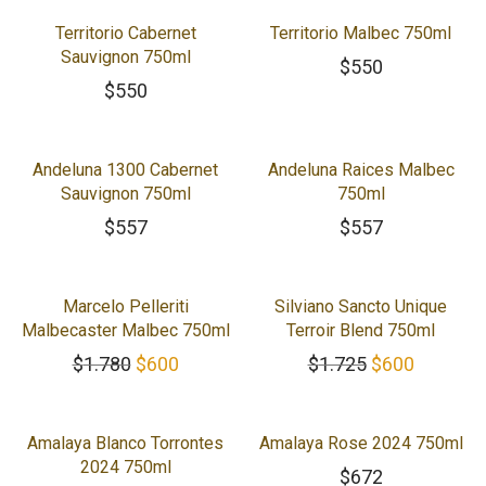
Territorio Cabernet
Territorio Malbec 750ml
Sauvignon 750ml
$
550
$
550
Andeluna 1300 Cabernet
Andeluna Raices Malbec
Sauvignon 750ml
750ml
$
557
$
557
-
65
%
Marcelo Pelleriti
Silviano Sancto Unique
Malbecaster Malbec 750ml
Terroir Blend 750ml
El precio original era: $1.780.
El precio actual es: $600.
El precio orig
El preci
$
1.780
$
600
$
1.725
$
600
Amalaya Blanco Torrontes
Amalaya Rose 2024 750ml
2024 750ml
$
672