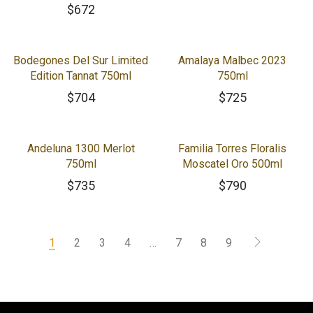
$
672
Bodegones Del Sur Limited
Amalaya Malbec 2023
Edition Tannat 750ml
750ml
$
704
$
725
Andeluna 1300 Merlot
Familia Torres Floralis
750ml
Moscatel Oro 500ml
$
735
$
790
1
2
3
4
…
7
8
9