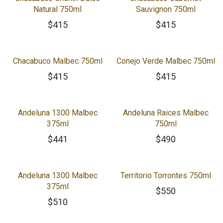
Natural 750ml
Sauvignon 750ml
$
415
$
415
Chacabuco Malbec 750ml
Conejo Verde Malbec 750ml
$
415
$
415
Andeluna 1300 Malbec
Andeluna Raices Malbec
375ml
750ml
$
441
$
490
Andeluna 1300 Malbec
Territorio Torrontes 750ml
375ml
$
550
$
510