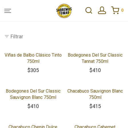
0
Filtrar
Viñas de Balbo Clásico Tinto
Bodegones Del Sur Classic
750ml
Tannat 750ml
$
305
$
410
Bodegones Del Sur Classic
Chacabuco Sauvignon Blanc
Sauvignon Blanc 750ml
750ml
$
410
$
415
Chacabuco Chenin Dulce
Chacabuco Cabernet