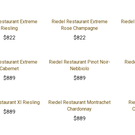
estaurant Extreme
Riedel Restaurant Extreme
Riedel
Riesling
Rose Champagne
$
822
$
822
estaurant Extreme
Riedel Restaurant Pinot Noir-
Ried
Cabernet
Nebbiolo
$
889
$
889
taurant Xl Riesling
Riedel Restaurant Montrachet
Rie
Chardonnay
C
$
889
$
889