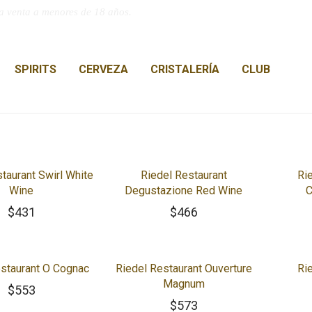
a venta a menores de 18 años.
SPIRITS
CERVEZA
CRISTALERÍA
CLUB
taurant Swirl White
Riedel Restaurant
Ri
Wine
Degustazione Red Wine
C
$
431
$
466
estaurant O Cognac
Riedel Restaurant Ouverture
Ri
Magnum
$
553
$
573