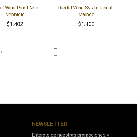
el Wine Pinot Noir-
Riedel Wine Syrah-Tannat-
Nebbiolo
Malbec
$
1.402
$
1.402
5
NEWSLETTER
Entérate de nuestras promociones y