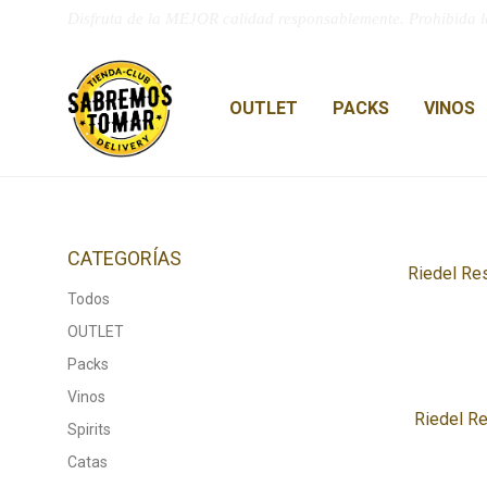
Disfruta de la MEJOR calidad responsablemente. Prohibida l
OUTLET
PACKS
VINOS
CATEGORÍAS
Riedel Res
Todos
OUTLET
Packs
Vinos
Riedel R
Spirits
Catas