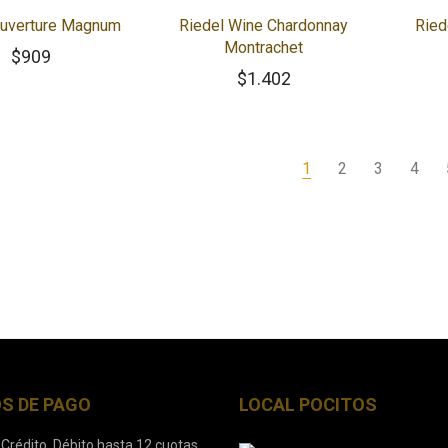
Ouverture Magnum
Riedel Wine Chardonnay
Ried
Montrachet
$
909
$
1.402
1
2
3
4
S DE PAGO
LOCAL POCITOS
 Crédito, Débito hasta 12 cuotas