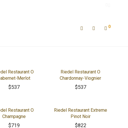
0
edel Restaurant O
Riedel Restaurant O
abernet-Merlot
Chardonnay-Viognier
$
537
$
537
edel Restaurant O
Riedel Restaurant Extreme
Champagne
Pinot Noir
$
719
$
822