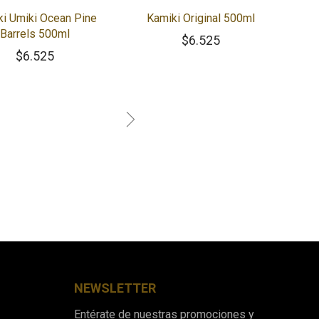
i Umiki Ocean Pine
Kamiki Original 500ml
Barrels 500ml
$
6.525
$
6.525
NEWSLETTER
Entérate de nuestras promociones y