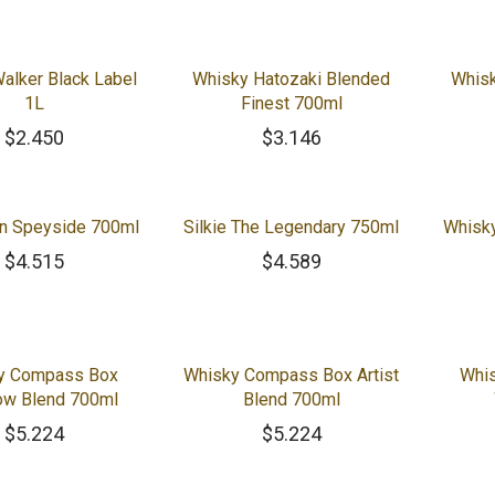
alker Black Label
Whisky Hatozaki Blended
Whisk
1L
Finest 700ml
$
2.450
$
3.146
n Speyside 700ml
Silkie The Legendary 750ml
Whisky
$
4.515
$
4.589
y Compass Box
Whisky Compass Box Artist
Whis
ow Blend 700ml
Blend 700ml
$
5.224
$
5.224