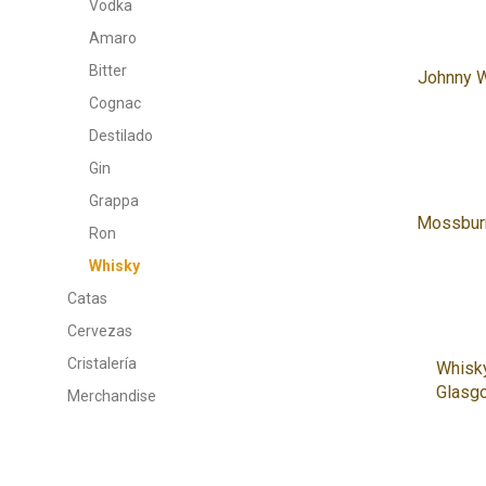
Vodka
Amaro
Bitter
Johnny W
Cognac
Destilado
Gin
Grappa
Mossbur
Ron
Whisky
Catas
Cervezas
Cristalería
Whisk
Glasg
Merchandise