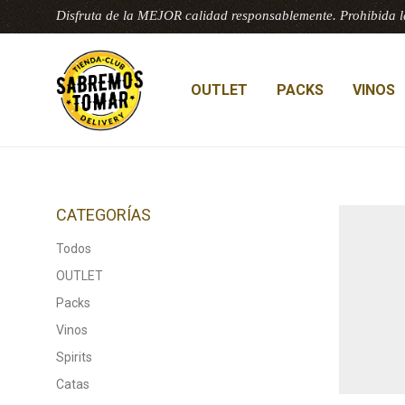
Disfruta de la MEJOR calidad responsablemente. Prohibida l
OUTLET
PACKS
VINOS
CATEGORÍAS
Todos
OUTLET
Packs
Vinos
Spirits
Catas