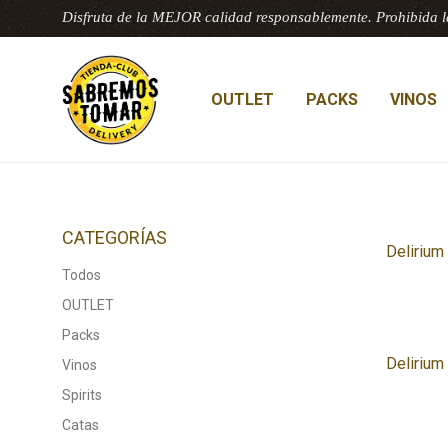
Disfruta de la MEJOR calidad responsablemente. Prohibida l
OUTLET
PACKS
VINOS
CATEGORÍAS
Deliriu
Todos
OUTLET
Packs
Deliriu
Vinos
Spirits
Catas