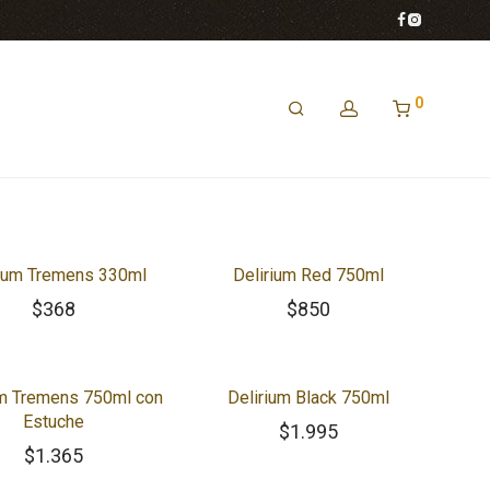
0
rium Tremens 330ml
Delirium Red 750ml
$
368
$
850
um Tremens 750ml con
Delirium Black 750ml
Estuche
$
1.995
$
1.365