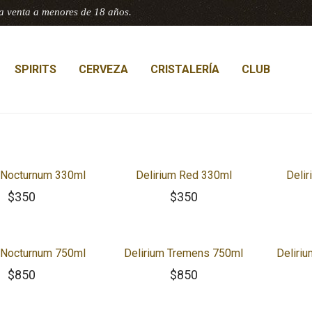
a venta a menores de 18 años.
SPIRITS
CERVEZA
CRISTALERÍA
CLUB
m Nocturnum 330ml
Delirium Red 330ml
Deli
$
350
$
350
m Nocturnum 750ml
Delirium Tremens 750ml
Deliri
$
850
$
850