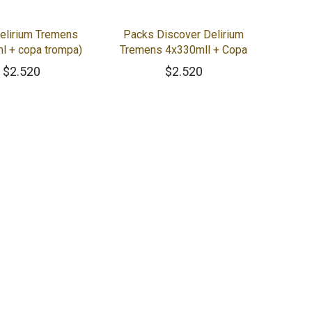
elirium Tremens
Packs Discover Delirium
l + copa trompa)
Tremens 4x330mll + Copa
$
2.520
$
2.520