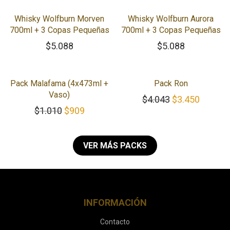
Whisky Wolfburn Morven
Whisky Wolfburn Aurora
700ml + 3 Copas Pequeñas
700ml + 3 Copas Pequeñas
$
5.088
$
5.088
-
10
%
-
15
%
Pack Malafama (4x473ml +
Pack Ron
Vaso)
El precio origi
El preci
$
4.043
$
3.450
El precio original era: $1.010.
El precio actual es: $909.
$
1.010
$
909
VER MÁS PACKS
INFORMACIÓN
Contacto