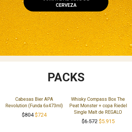
CERVEZA
PACKS
-
10
%
-
10
%
Cabesas Bier APA
Whisky Compass Box The
Revolution (Funda 6x473ml)
Peat Monster + copa Riedel
Single Malt de REGALO
El precio original era: $804.
El precio actual es: $724.
$
804
$
724
El precio origi
El preci
$
6.572
$
5.915