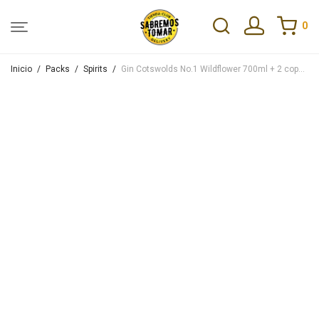
0
Inicio
/
Packs
/
Spirits
/
Gin Cotswolds No.1 Wildflower 700ml + 2 copas de regalo