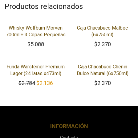
Productos relacionados
Whisky Wolfburn Morven
Caja Chacabuco Malbec
700ml + 3 Copas Pequeñas
(6x750ml)
$
5.088
$
2.370
-
23
%
Funda Warsteiner Premium
Caja Chacabuco Chenin
Lager (24 latas x473ml)
Dulce Natural (6x750ml)
El precio original era: $2.784.
El precio actual es: $2.136.
$
2.784
$
2.136
$
2.370
INFORMACIÓN
Contacto