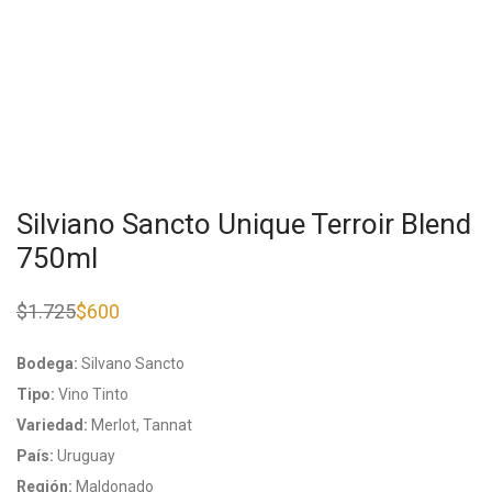
Silviano Sancto Unique Terroir Blend
750ml
$
1.725
$
600
El
El
precio
precio
original
actual
Bodega:
Silvano Sancto
era:
es:
$1.725.
$600.
Tipo:
Vino Tinto
Variedad:
Merlot, Tannat
País:
Uruguay
Región:
Maldonado