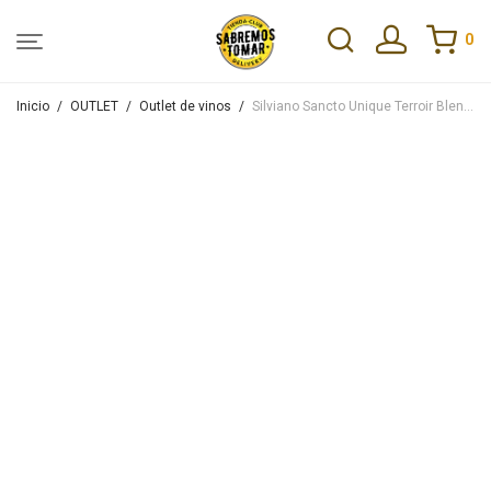
0
Inicio
/
OUTLET
/
Outlet de vinos
/
Silviano Sancto Unique Terroir Blend 750ml