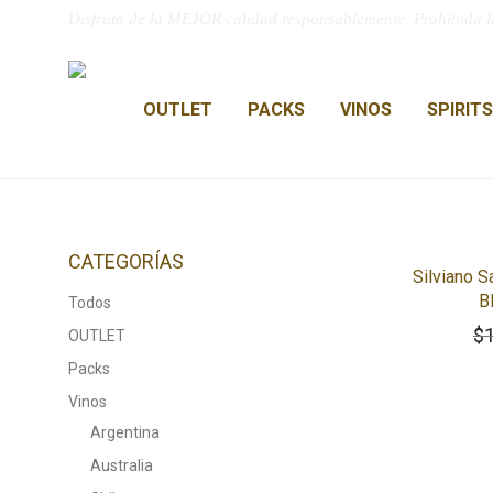
Disfruta de la MEJOR calidad responsablemente. Prohibida l
OUTLET
PACKS
VINOS
SPIRITS
CATEGORÍAS
-
65
%
Silviano S
B
Todos
$
OUTLET
Packs
Vinos
Argentina
Australia