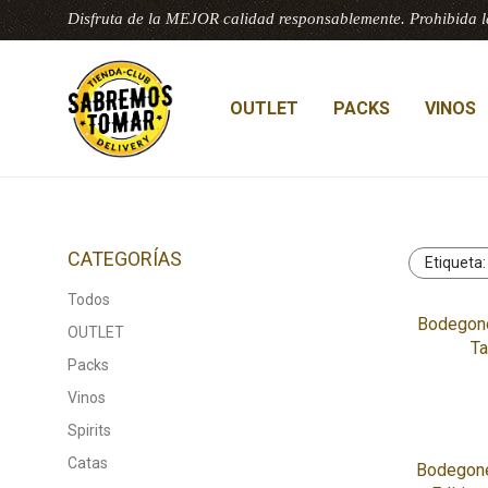
Disfruta de la MEJOR calidad responsablemente. Prohibida l
OUTLET
PACKS
VINOS
CATEGORÍAS
Etiqueta
Todos
Bodegone
OUTLET
Ta
Packs
Vinos
Spirits
Catas
Bodegone