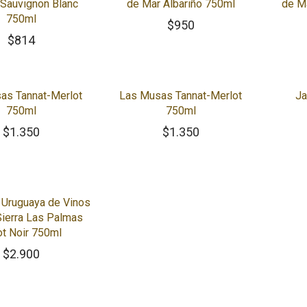
 Sauvignon Blanc
de Mar Albariño 750ml
de M
750ml
$
950
$
814
as Tannat-Merlot
Las Musas Tannat-Merlot
Ja
750ml
750ml
$
1.350
$
1.350
Uruguaya de Vinos
Sierra Las Palmas
ot Noir 750ml
$
2.900