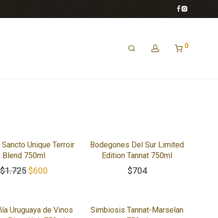
0
%
o Sancto Unique Terroir
Bodegones Del Sur Limited
Blend 750ml
Edition Tannat 750ml
El precio original era: $1.725.
El precio actual es: $600.
$
1.725
$
600
$
704
ía Uruguaya de Vinos
Simbiosis Tannat-Marselan