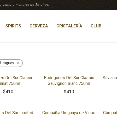
a venta a menores de 18 años.
SPIRITS
CERVEZA
CRISTALERÍA
CLUB
:
Uruguay
-
65
s Del Sur Classic
Bodegones Del Sur Classic
Silvian
nnat 750ml
Sauvignon Blanc 750ml
$
410
$
410
s Del Sur Limited
Compañía Uruguaya de Vinos
Compañ