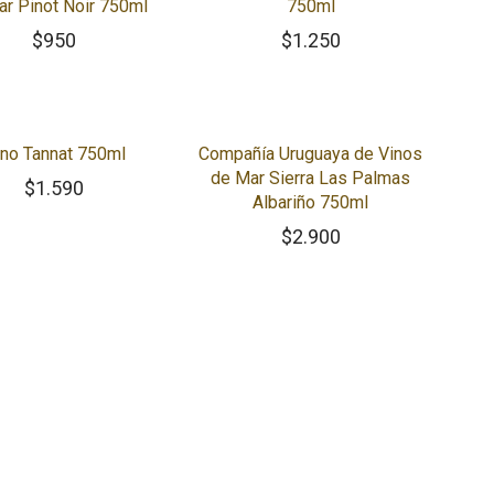
ar Pinot Noir 750ml
750ml
$
950
$
1.250
no Tannat 750ml
Compañía Uruguaya de Vinos
de Mar Sierra Las Palmas
$
1.590
Albariño 750ml
$
2.900