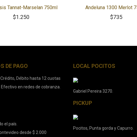
sis Tannat-Marselan 750ml
Andeluna 1300 Merlot 
$
1.250
$
735
S DE PAGO
LOCAL POCITOS
 Crédito, Débito hasta 12 cuotas
. Efectivo en redes de cobranza.
Gabriel Pereira 3270.
PICKUP
o el país.
Pocitos, Punta gorda y Capurro.
ontevideo desde $ 2.000