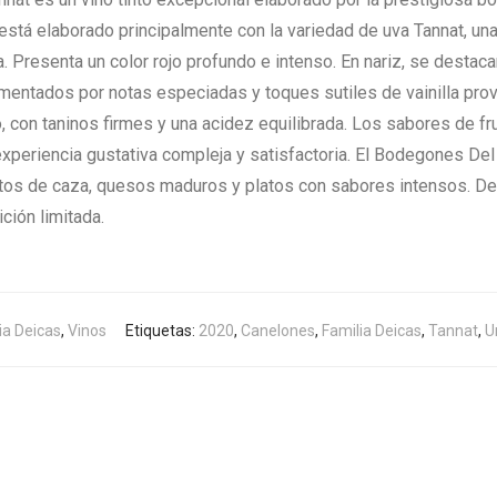
 está elaborado principalmente con la variedad de uva Tannat, 
ra. Presenta un color rojo profundo e intenso. En nariz, se desta
ntados por notas especiadas y toques sutiles de vainilla prove
 con taninos firmes y una acidez equilibrada. Los sabores de fr
experiencia gustativa compleja y satisfactoria. El Bodegones Del
tos de caza, quesos maduros y platos con sabores intensos. Des
ción limitada.
ia Deicas
,
Vinos
Etiquetas:
2020
,
Canelones
,
Familia Deicas
,
Tannat
,
U