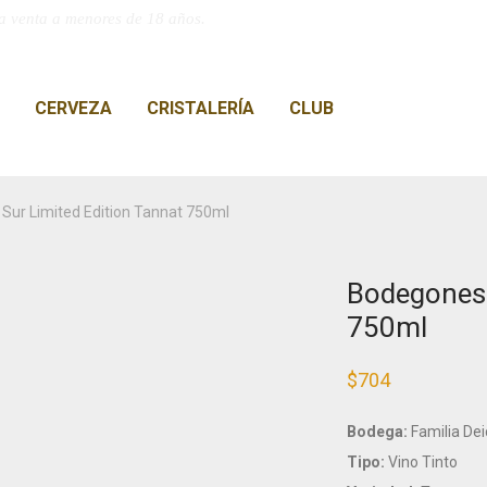
a venta a menores de 18 años.
CERVEZA
CRISTALERÍA
CLUB
Sur Limited Edition Tannat 750ml
Bodegones 
750ml
$
704
Bodega:
Familia De
Tipo:
Vino Tinto