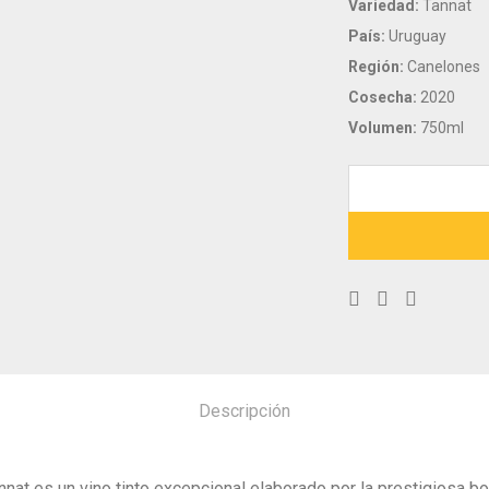
Variedad:
Tannat
País:
Uruguay
Región:
Canelones
Cosecha:
2020
Volumen:
750ml
Descripción
nnat es un vino tinto excepcional elaborado por la prestigiosa 