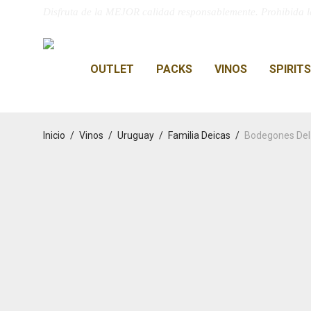
Disfruta de la MEJOR calidad responsablemente. Prohibida l
OUTLET
PACKS
VINOS
SPIRITS
Inicio
/
Vinos
/
Uruguay
/
Familia Deicas
/
Bodegones Del 