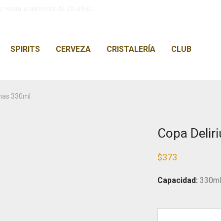
a venta a menores de 18 años.
SPIRITS
CERVEZA
CRISTALERÍA
CLUB
tmas 330ml
Copa Delir
$
373
Capacidad:
330m