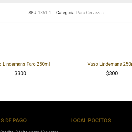
SKU:
1861-1
Categoría:
Para Cervezas
o Lindemans Faro 250ml
Vaso Lindemans 250
$
300
$
300
S DE PAGO
LOCAL POCITOS