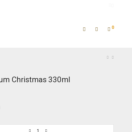
0
ium Christmas 330ml
l