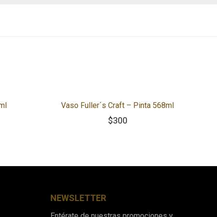
ml
Vaso Fuller´s Craft – Pinta 568ml
$
300
NEWSLETTER
Entérate de nuestras promociones y