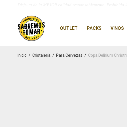
Disfruta de la MEJOR calidad responsablemente. Prohibida l
OUTLET
PACKS
VINOS
Inicio
/
Cristalería
/
Para Cervezas
/
Copa Delirium Chris