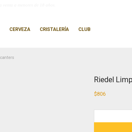
a venta a menores de 18 años.
CERVEZA
CRISTALERÍA
CLUB
ecanters
Riedel Lim
$
806