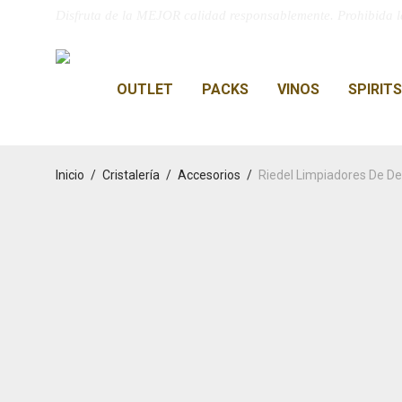
Disfruta de la MEJOR calidad responsablemente. Prohibida l
OUTLET
PACKS
VINOS
SPIRITS
Inicio
/
Cristalería
/
Accesorios
/
Riedel Limpiadores De D