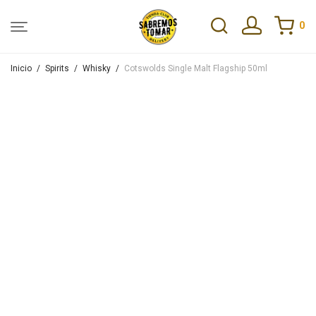
0
Inicio
/
Spirits
/
Whisky
/
Cotswolds Single Malt Flagship 50ml