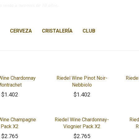
a venta a menores de 18 años.
CERVEZA
CRISTALERÍA
CLUB
 Wine Chardonnay
Riedel Wine Pinot Noir-
Riede
ontrachet
Nebbiolo
$
1.402
$
1.402
 Wine Champagne
Riedel Wine Chardonnay-
Ried
Pack X2
Viognier Pack X2
R
$
2.765
$
2.765