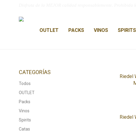
Disfruta de la MEJOR calidad responsablemente. Prohibida l
OUTLET
PACKS
VINOS
SPIRITS
CATEGORÍAS
Riedel
M
Todos
OUTLET
Packs
Vinos
Riedel
Spirits
Catas