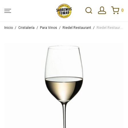
0
Inicio
/
Cristalería
/
Para Vinos
/
Riedel Restaurant
/
Riedel Restaurant Chardonnay-Viognier