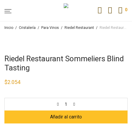
0
Inicio
/
Cristalería
/
Para Vinos
/
Riedel Restaurant
/
Riedel Restaurant Sommeliers Blind Tasting
Riedel Restaurant Sommeliers Blind
Tasting
$
2.054
Añadir al carrito