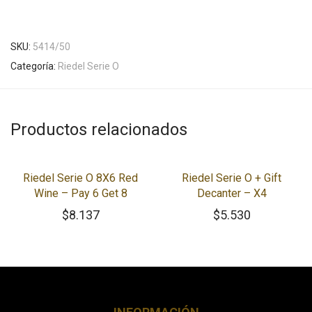
SKU:
5414/50
Categoría:
Riedel Serie O
Productos relacionados
Riedel Serie O 8X6 Red
Riedel Serie O + Gift
Wine – Pay 6 Get 8
Decanter – X4
$
8.137
$
5.530