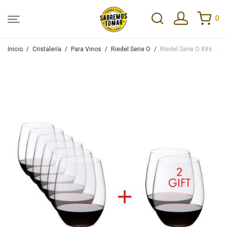
0
Inicio
/
Cristalería
/
Para Vinos
/
Riedel Serie O
/
Riedel Serie O 8X6 Red and White Wine – Pay 6 Get 8