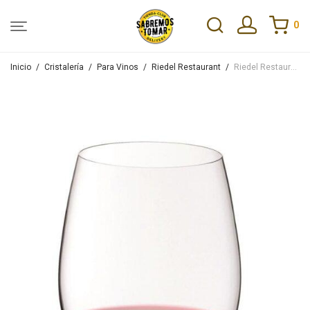
0
Inicio
/
Cristalería
/
Para Vinos
/
Riedel Restaurant
/
Riedel Restaurant O Cabernet-Merlot