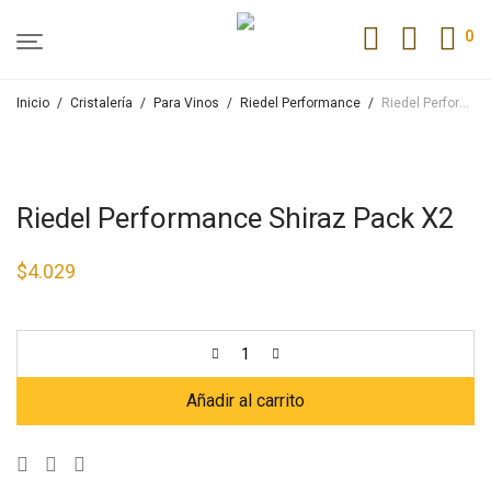
0
Inicio
/
Cristalería
/
Para Vinos
/
Riedel Performance
/
Riedel Performance Shiraz Pack X2
Riedel Performance Shiraz Pack X2
$
4.029
Añadir al carrito