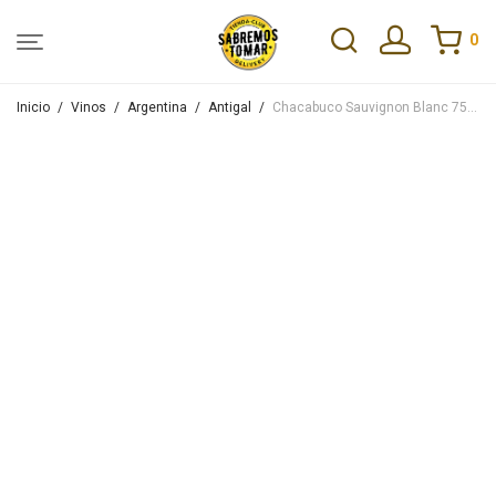
0
Inicio
/
Vinos
/
Argentina
/
Antigal
/
Chacabuco Sauvignon Blanc 750ml