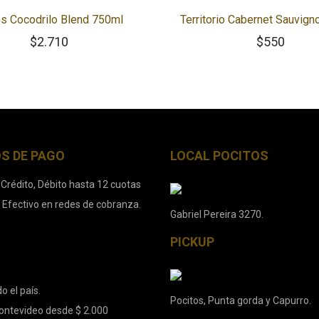
s Cocodrilo Blend 750ml
Territorio Cabernet Sauvig
$
2.710
$
550
S DE PAGO
LOCAL POCITOS
 Crédito, Débito hasta 12 cuotas
. Efectivo en redes de cobranza.
Gabriel Pereira 3270.
PICKUP
o el país.
Pocitos, Punta gorda y Capurro.
ontevideo desde $ 2.000