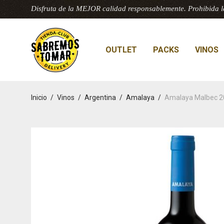
Disfruta de la MEJOR calidad responsablemente. Prohibida l
OUTLET
PACKS
VINOS
Inicio
/
Vinos
/
Argentina
/
Amalaya
/
Amalaya Malbec 2