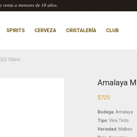
a venta a menores de 18 años.
SPIRITS
CERVEZA
CRISTALERÍA
CLUB
023 750ml
Amalaya M
$
725
Bodega:
Amalaya
Tipo:
Vino Tinto
Variedad:
Malbec