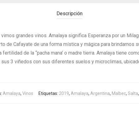
Descripción
 vimos grandes vinos. Amalaya significa Esperanza por un Milagr
to de Cafayate de una forma mística y mágica para brindarnos su
la fertilidad de la “pacha mana’ o madre tierra. Amalaya tiene c
e sus 3 viñedos con sus diferentes suelos y microclimas, ubicad
s:
Amalaya
,
Vinos
Etiquetas:
2019
,
Amalaya
,
Argentina
,
Malbec
,
Salta