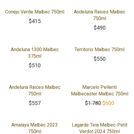
Conejo Verde Malbec 750ml
Andeluna Raices Malbec
750ml
$
415
$
490
Andeluna 1300 Malbec
Territorio Malbec 750ml
375ml
$
550
$
510
Andeluna Raices Malbec
Marcelo Pelleriti
750ml
Malbecaster Malbec 750ml
El precio orig
El preci
$
557
$
1.780
$
600
Amalaya Malbec 2023
Lagarde Teia Malbec-Petit
750ml
Verdot 2024 750ml