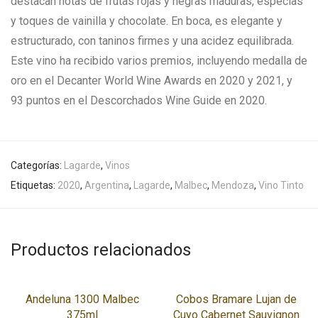
destacan notas de frutas rojas y negras maduras, especias
y toques de vainilla y chocolate. En boca, es elegante y
estructurado, con taninos firmes y una acidez equilibrada.
Este vino ha recibido varios premios, incluyendo medalla de
oro en el Decanter World Wine Awards en 2020 y 2021, y
93 puntos en el Descorchados Wine Guide en 2020.
Categorías:
Lagarde
,
Vinos
Etiquetas:
2020
,
Argentina
,
Lagarde
,
Malbec
,
Mendoza
,
Vino Tinto
Productos relacionados
Andeluna 1300 Malbec
Cobos Bramare Lujan de
375ml
Cuyo Cabernet Sauvignon