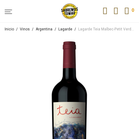
0
Inicio
/
Vinos
/
Argentina
/
Lagarde
/
Lagarde Teia Malbec-Petit Verdot 2024 750ml