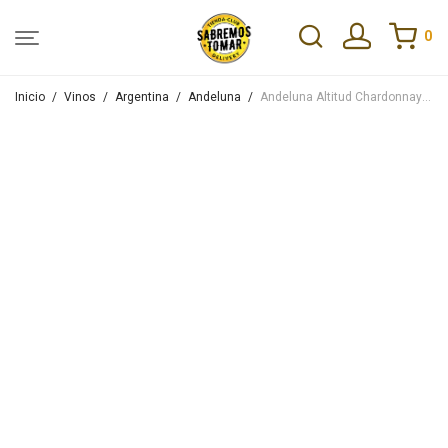
0
Inicio
/
Vinos
/
Argentina
/
Andeluna
/
Andeluna Altitud Chardonnay 750ml