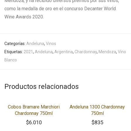
Mendoza, y ha recibido diversos premios por sus vinos,
como la medalla de oro en el concurso Decanter World
Wine Awards 2020.
Categorías:
Andeluna
,
Vinos
Etiquetas:
2021
,
Andeluna
,
Argentina
,
Chardonnay
,
Mendoza
,
Vino
Blanco
Productos relacionados
Cobos Bramare Marchiori
Andeluna 1300 Chardonnay
Chardonnay 750ml
750ml
$
6.010
$
835