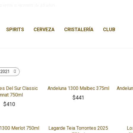
a venta a menores de 18 años.
SPIRITS
CERVEZA
CRISTALERÍA
CLUB
:
2021
s Del Sur Classic
Andeluna 1300 Malbec 375ml
Andelu
nnat 750ml
$
441
$
410
1300 Merlot 750ml
Lagarde Teia Torrontes 2025
Lo