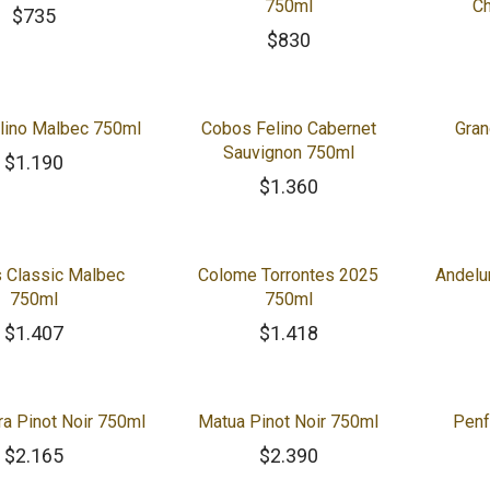
750ml
C
$
735
$
830
lino Malbec 750ml
Cobos Felino Cabernet
Gran
Sauvignon 750ml
$
1.190
$
1.360
 Classic Malbec
Colome Torrontes 2025
Andelu
750ml
750ml
$
1.407
$
1.418
ra Pinot Noir 750ml
Matua Pinot Noir 750ml
Penf
$
2.165
$
2.390