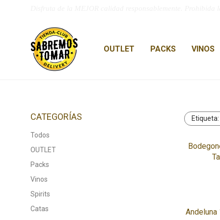
Disfruta de la MEJOR calidad responsablemente. Prohibida l
OUTLET
PACKS
VINOS
CATEGORÍAS
Etiqueta
Todos
Bodegone
OUTLET
Ta
Packs
Vinos
Spirits
Catas
Andeluna 