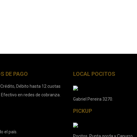
S DE PAGO
LOCAL POCITOS
 Crédito, Débito hasta 12 cuotas
. Efectivo en redes de cobranza.
Gabriel Pereira 3270.
PICKUP
o el país.
Pocitos, Punta gorda y Capurro.