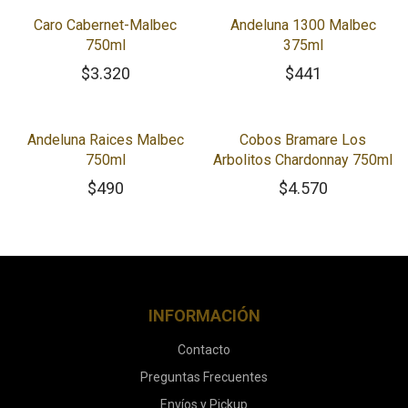
Caro Cabernet-Malbec
Andeluna 1300 Malbec
750ml
375ml
$
3.320
$
441
Andeluna Raices Malbec
Cobos Bramare Los
750ml
Arbolitos Chardonnay 750ml
$
490
$
4.570
INFORMACIÓN
Contacto
Preguntas Frecuentes
Envíos y Pickup