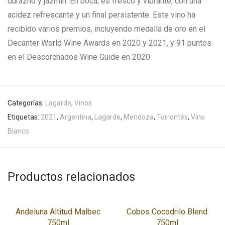
durazno y jazmín. En boca, es fresco y vibrante, con una
acidez refrescante y un final persistente. Este vino ha
recibido varios premios, incluyendo medalla de oro en el
Decanter World Wine Awards en 2020 y 2021, y 91 puntos
en el Descorchados Wine Guide en 2020.
Categorías:
Lagarde
,
Vinos
Etiquetas:
2021
,
Argentina
,
Lagarde
,
Mendoza
,
Torrontés
,
Vino
Blanco
Productos relacionados
Andeluna Altitud Malbec
Cobos Cocodrilo Blend
750ml
750ml