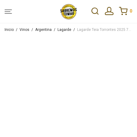
0
Inicio
/
Vinos
/
Argentina
/
Lagarde
/
Lagarde Teia Torrontes 2025 750ml