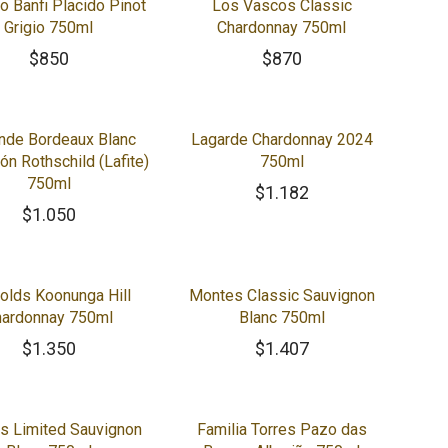
o Banfi Placido Pinot
Los Vascos Classic
Grigio 750ml
Chardonnay 750ml
$
850
$
870
nde Bordeaux Blanc
Lagarde Chardonnay 2024
ón Rothschild (Lafite)
750ml
750ml
$
1.182
$
1.050
olds Koonunga Hill
Montes Classic Sauvignon
hardonnay 750ml
Blanc 750ml
$
1.350
$
1.407
s Limited Sauvignon
Familia Torres Pazo das