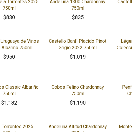
eia Torrontes 2025
Andeluna 1300 Chardonnay
Castell
750ml
750ml
$
830
$
835
Uruguaya de Vinos
Castello Banfi Placido Pinot
Lége
 Albariño 750ml
Grigio 2022 750ml
Colecci
$
950
$
1.019
s Classic Albariño
Cobos Felino Chardonnay
Penf
750ml
750ml
C
$
1.182
$
1.190
 Torrontes 2025
Andeluna Altitud Chardonnay
Monte