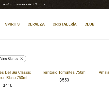
a venta a menores de 18 años.
SPIRITS
CERVEZA
CRISTALERÍA
CLUB
:
Vino Blanco
s Del Sur Classic
Territorio Torrontes 750ml
Amala
non Blanc 750ml
$
550
$
410