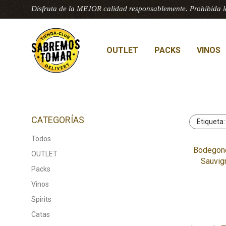
Disfruta de la MEJOR calidad responsablemente. Prohibida l
OUTLET
PACKS
VINOS
CATEGORÍAS
Etiqueta
Todos
Bodegone
OUTLET
Sauvig
Packs
Vinos
Spirits
Catas