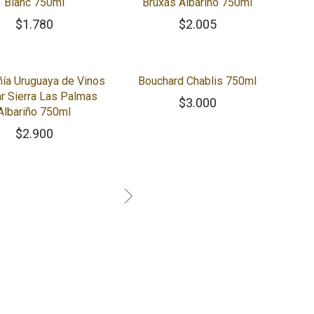
Blanc 750ml
Bruxas Albariño 750ml
$
1.780
$
2.005
ía Uruguaya de Vinos
Bouchard Chablis 750ml
r Sierra Las Palmas
$
3.000
Albariño 750ml
$
2.900