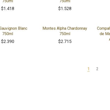
750ml
750ml
$
1.418
$
1.528
Sauvignon Blanc
Montes Alpha Chardonnay
Compañ
750ml
750ml
de Ma
$
2.390
$
2.715
1
2