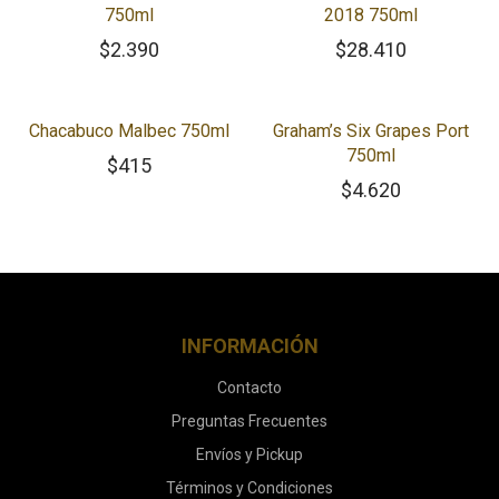
750ml
2018 750ml
$
2.390
$
28.410
Chacabuco Malbec 750ml
Graham’s Six Grapes Port
750ml
$
415
$
4.620
INFORMACIÓN
Contacto
Preguntas Frecuentes
Envíos y Pickup
Términos y Condiciones