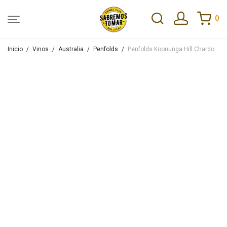
0
Inicio
/
Vinos
/
Australia
/
Penfolds
/
Penfolds Koonunga Hill Chardonnay 750ml