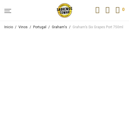
0
Inicio
/
Vinos
/
Portugal
/
Graham's
/
Graham’s Six Grapes Port 750ml