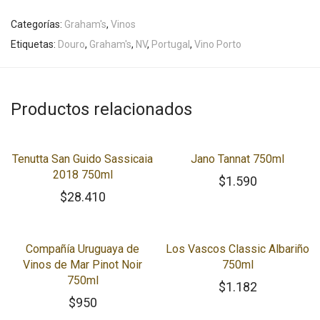
Categorías:
Graham's
,
Vinos
Etiquetas:
Douro
,
Graham's
,
NV
,
Portugal
,
Vino Porto
Productos relacionados
Tenutta San Guido Sassicaia
Jano Tannat 750ml
2018 750ml
$
1.590
$
28.410
Compañía Uruguaya de
Los Vascos Classic Albariño
Vinos de Mar Pinot Noir
750ml
750ml
$
1.182
$
950