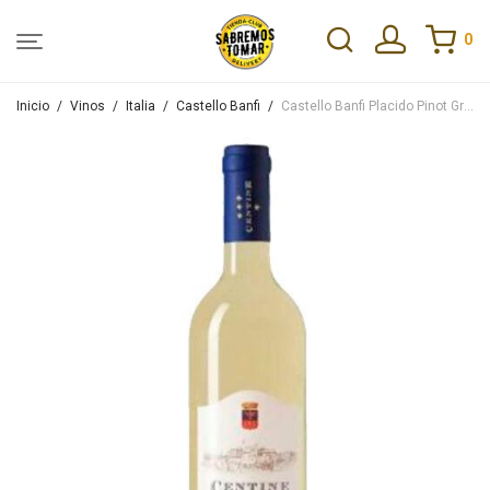
0
Inicio
/
Vinos
/
Italia
/
Castello Banfi
/
Castello Banfi Placido Pinot Grigio 2022 750ml