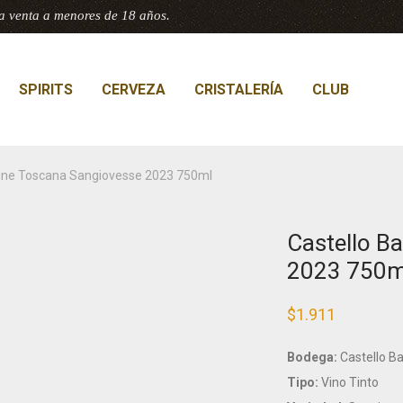
a venta a menores de 18 años.
SPIRITS
CERVEZA
CRISTALERÍA
CLUB
tine Toscana Sangiovesse 2023 750ml
Castello B
2023 750m
$
1.911
Bodega:
Castello Ba
Tipo:
Vino Tinto