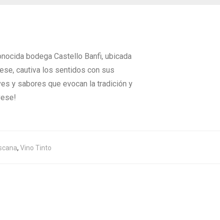
conocida bodega Castello Banfi, ubicada
vese, cautiva los sentidos con sus
ves y sabores que evocan la tradición y
vese!
scana
,
Vino Tinto