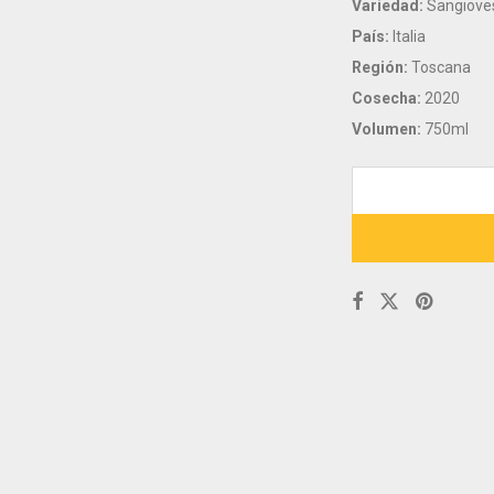
Variedad:
Sangiove
País:
Italia
Región:
Toscana
Cosecha:
2020
Volumen:
750ml