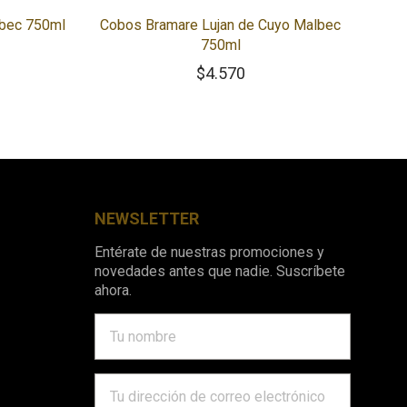
bec 750ml
Cobos Bramare Lujan de Cuyo Malbec
750ml
$
4.570
NEWSLETTER
Entérate de nuestras promociones y
novedades antes que nadie. Suscríbete
ahora.