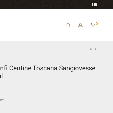
0
anfi Centine Toscana Sangiovesse
l
nfi