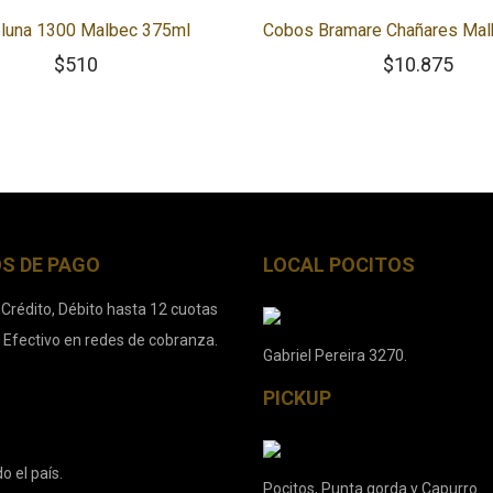
luna 1300 Malbec 375ml
Cobos Bramare Chañares Mal
$
510
$
10.875
S DE PAGO
LOCAL POCITOS
 Crédito, Débito hasta 12 cuotas
. Efectivo en redes de cobranza.
Gabriel Pereira 3270.
PICKUP
o el país.
Pocitos, Punta gorda y Capurro.