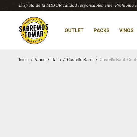
Disfruta de la MEJOR calidad responsablemente. Prohibida l
OUTLET
PACKS
VINOS
Inicio
/
Vinos
/
Italia
/
Castello Banfi
/
Castello Banfi Cen