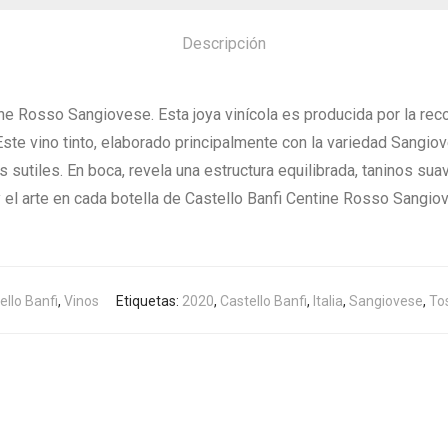
Descripción
ine Rosso Sangiovese. Esta joya vinícola es producida por la re
 Este vino tinto, elaborado principalmente con la variedad Sangio
 sutiles. En boca, revela una estructura equilibrada, taninos sua
 y el arte en cada botella de Castello Banfi Centine Rosso Sangio
ello Banfi
,
Vinos
Etiquetas:
2020
,
Castello Banfi
,
Italia
,
Sangiovese
,
To