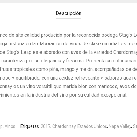
Descripción
anco de alta calidad producido por la reconocida bodega Stag’s 
larga historia en la elaboración de vinos de clase mundial, es re
y de Stag’s Leap es elaborado con uvas de la variedad Chardonn
 caracteriza por su elegancia y frescura. Presenta un color amaril
frutas tropicales como piña, mango y melón, acompañadas de de
emoso y equilibrado, con una acidez refrescante y sabores que ref
donnay es un vino versátil que marida bien con mariscos, aves de
mientos en la industria del vino por su calidad excepcional.
ap
,
Vinos
Etiquetas:
2017
,
Chardonnay
,
Estados Unidos
,
Napa Valley
,
St