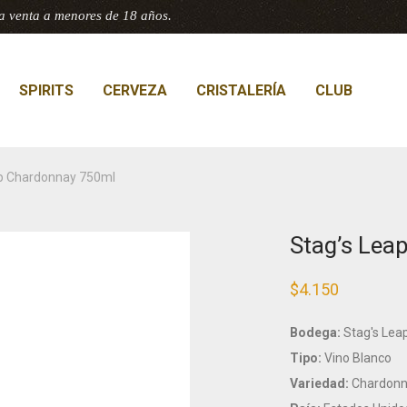
a venta a menores de 18 años.
SPIRITS
CERVEZA
CRISTALERÍA
CLUB
ap Chardonnay 750ml
Stag’s Lea
$
4.150
Bodega:
Stag's Lea
Tipo:
Vino Blanco
Variedad:
Chardonn