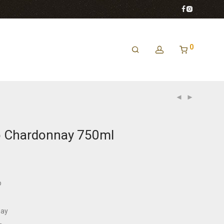
0
p Chardonnay 750ml
p
ay