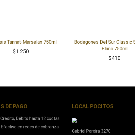
sis Tannat-Marselan 750ml
Bodegones Del Sur Classic 
Blanc 750ml
$
1.250
$
410
S DE PAGO
LOCAL POCITOS
 Crédito, Débito hasta 12 cuotas
. Efectivo en redes de cobranza.
Gabriel Pereira 3270.