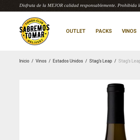
Disfruta de la MEJOR calidad responsablemente. Prohibida l
OUTLET
PACKS
VINOS
Inicio
/
Vinos
/
Estados Unidos
/
Stag's Leap
/
Stag’s Le