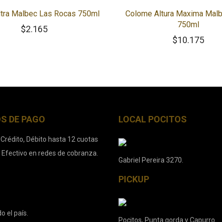
ltra Malbec Las Rocas 750ml
Colome Altura Maxima Mal
750ml
$
2.165
$
10.175
S DE PAGO
LOCAL POCITOS
 Crédito, Débito hasta 12 cuotas
. Efectivo en redes de cobranza.
Gabriel Pereira 3270.
PICKUP
o el país.
Pocitos, Punta gorda y Capurro.