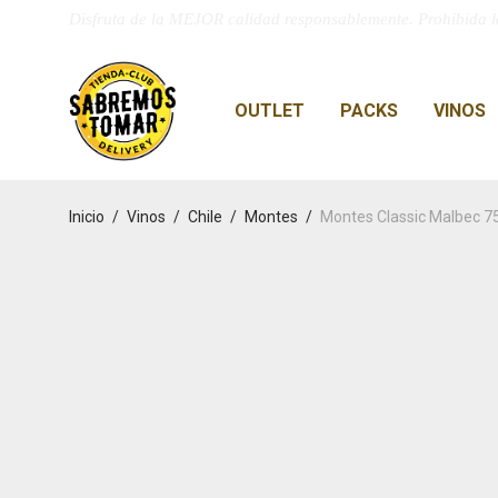
Disfruta de la MEJOR calidad responsablemente. Prohibida l
OUTLET
PACKS
VINOS
Inicio
/
Vinos
/
Chile
/
Montes
/
Montes Classic Malbec 7