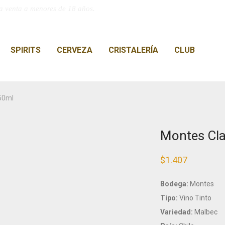
a venta a menores de 18 años.
SPIRITS
CERVEZA
CRISTALERÍA
CLUB
50ml
Montes Cla
$
1.407
Bodega:
Montes
Tipo:
Vino Tinto
Variedad:
Malbec