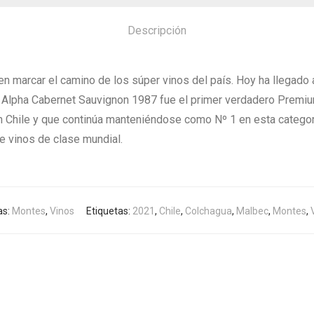
Descripción
n marcar el camino de los súper vinos del país. Hoy ha llegado a
 Alpha Cabernet Sauvignon 1987 fue el primer verdadero Premium
en Chile y que continúa manteniéndose como Nº 1 en esta categ
e vinos de clase mundial.
as:
Montes
,
Vinos
Etiquetas:
2021
,
Chile
,
Colchagua
,
Malbec
,
Montes
,