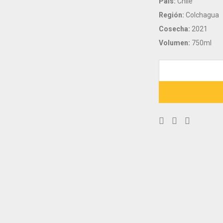
País:
Chile
Región:
Colchagua
Cosecha:
2021
Volumen:
750ml