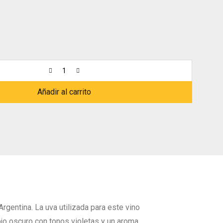
Añadir al carrito
gentina. La uva utilizada para este vino
ojo oscuro con tonos violetas y un aroma