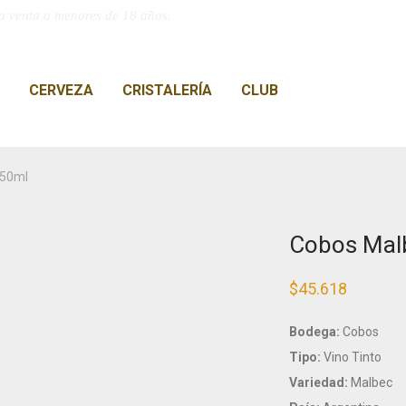
a venta a menores de 18 años.
CERVEZA
CRISTALERÍA
CLUB
750ml
Cobos Mal
$
45.618
Bodega:
Cobos
Tipo:
Vino Tinto
Variedad:
Malbec