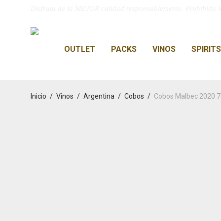
Disfruta de la MEJOR calidad responsablemente. Prohibida l
OUTLET
PACKS
VINOS
SPIRITS
Inicio
/
Vinos
/
Argentina
/
Cobos
/
Cobos Malbec 2020 