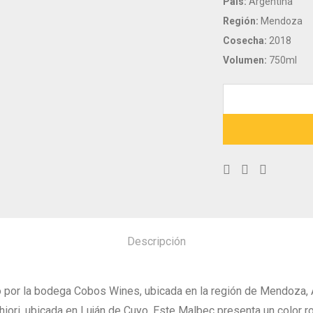
País:
Argentina
Región:
Mendoza
Cosecha:
2018
Volumen:
750ml
Descripción
 por la bodega Cobos Wines, ubicada en la región de Mendoza, Ar
hiori, ubicada en Luján de Cuyo. Este Malbec presenta un color r