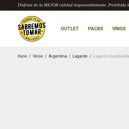
Disfruta de la MEJOR calidad responsablemente. Prohibida l
OUTLET
PACKS
VINOS
Inicio
/
Vinos
/
Argentina
/
Lagarde
/
Lagarde Guarda Ma