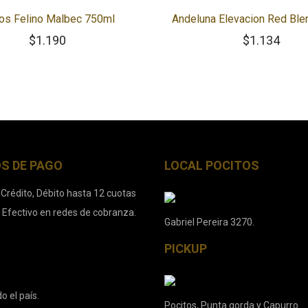
os Felino Malbec 750ml
Andeluna Elevacion Red Bl
$
1.190
$
1.134
S DE PAGO
LOCAL POCITOS
 Crédito, Débito hasta 12 cuotas
. Efectivo en redes de cobranza.
Gabriel Pereira 3270.
PICKUP
o el país.
Pocitos, Punta gorda y Capurro.