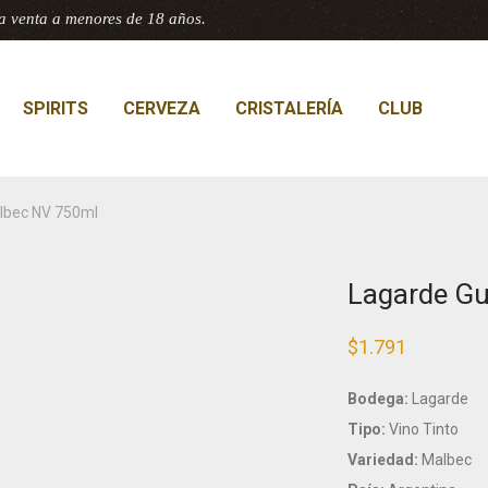
a venta a menores de 18 años.
SPIRITS
CERVEZA
CRISTALERÍA
CLUB
lbec NV 750ml
Lagarde G
$
1.791
Bodega:
Lagarde
Tipo:
Vino Tinto
Variedad:
Malbec