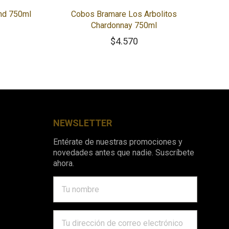
end 750ml
Cobos Bramare Los Arbolitos
Chardonnay 750ml
$
4.570
NEWSLETTER
Entérate de nuestras promociones y
novedades antes que nadie. Suscríbete
ahora.