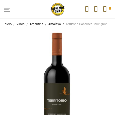
0
Inicio
/
Vinos
/
Argentina
/
Amalaya
/
Territorio Cabernet Sauvignon 750ml