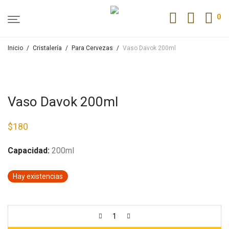
0
Inicio
/
Cristalería
/
Para Cervezas
/
Vaso Davok 200ml
Vaso Davok 200ml
$
180
Capacidad:
200ml
Hay existencias