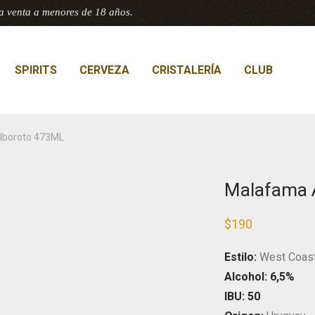
a venta a menores de 18 años.
SPIRITS
CERVEZA
CRISTALERÍA
CLUB
lboroto 473ML
Malafama 
$
190
Estilo:
West Coast
Alcohol: 6,5%
IBU: 50