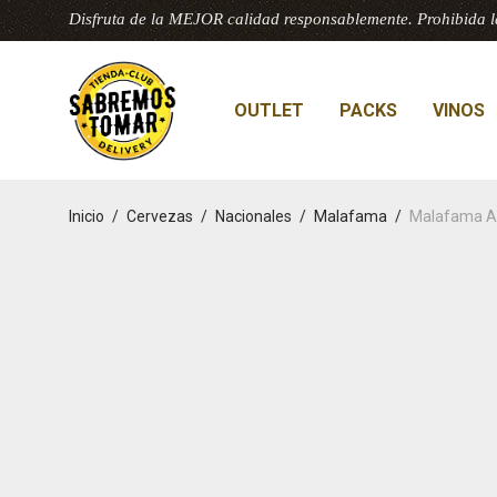
Disfruta de la MEJOR calidad responsablemente. Prohibida l
OUTLET
PACKS
VINOS
Inicio
/
Cervezas
/
Nacionales
/
Malafama
/
Malafama A