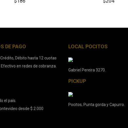
$
186
$
204
S DE PAGO
LOCAL POCITOS
 Crédito, Débito hasta 12 cuotas
. Efectivo en redes de cobranza.
Gabriel Pereira 3270.
PICKUP
o el país.
Pocitos, Punta gorda y Capurro.
ontevideo desde $ 2.000