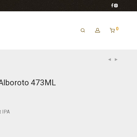
0
Alboroto 473ML
 IPA