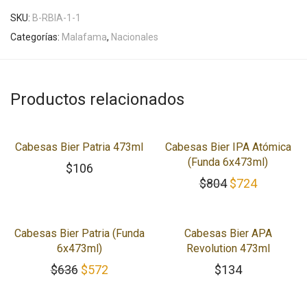
SKU:
B-RBIA-1-1
Categorías:
Malafama
,
Nacionales
Productos relacionados
-
10
%
Cabesas Bier Patria 473ml
Cabesas Bier IPA Atómica
(Funda 6x473ml)
$
106
El precio origi
El precio
$
804
$
724
-
10
%
Cabesas Bier Patria (Funda
Cabesas Bier APA
6x473ml)
Revolution 473ml
El precio original era: $636.
El precio actual es: $572.
$
636
$
572
$
134