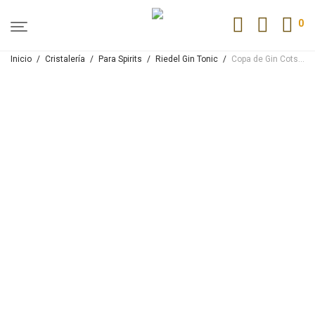
0
Inicio
/
Cristalería
/
Para Spirits
/
Riedel Gin Tonic
/
Copa de Gin Cotswolds