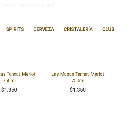
a venta a menores de 18 años.
SPIRITS
CERVEZA
CRISTALERÍA
CLUB
as Tannat-Merlot
Las Musas Tannat-Merlot
750ml
750ml
$
1.350
$
1.350