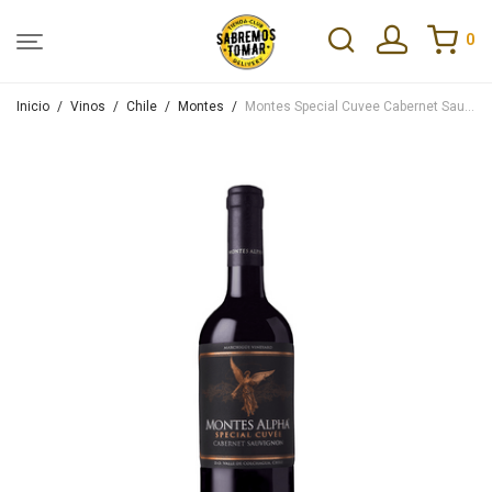
0
Inicio
/
Vinos
/
Chile
/
Montes
/
Montes Special Cuvee Cabernet Sauvignon 750ml