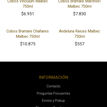
Cobos Vinculum Malbec
Cobos Bramare Marchiori
750ml
Malbec 750ml
$
6.951
$
7.830
Cobos Bramare Chañares
Andeluna Raices Malbec
Malbec 750ml
750ml
$
10.875
$
557
INFORMACIÓN
Contacto
Preguntas Frecuentes
Envíos y Pickup