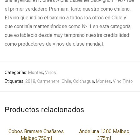
una leyenda, el Montes Alpha Cabernet Sauvignon 1987 fue
el primer verdadero Premium, tanto nuestro como chileno.
El vino que indicó el camino a todos los otros en Chile y
que continúa manteniéndose como Nº 1 en esta categoría,
que estableció desde muy temprano nuestra credibilidad
como productores de vinos de clase mundial.
Categorías:
Montes
,
Vinos
Etiquetas:
2018
,
Carmenere
,
Chile
,
Colchagua
,
Montes
,
Vino Tinto
Productos relacionados
Cobos Bramare Chañares
Andeluna 1300 Malbec
Malbec 750ml
375ml